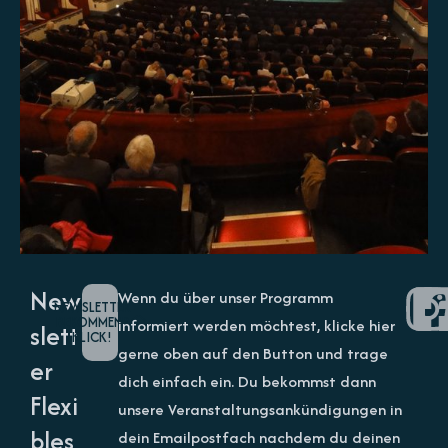
New
Wenn du über unser Programm
NEWSLETTER
BEKOMMEN?
informiert werden möchtest, klicke hier
slett
KLICK!
gerne oben auf den Button und trage
er
dich einfach ein. Du bekommst dann
Flexi
unsere Veranstaltungsankündigungen in
bles
dein Emailpostfach nachdem du deinen